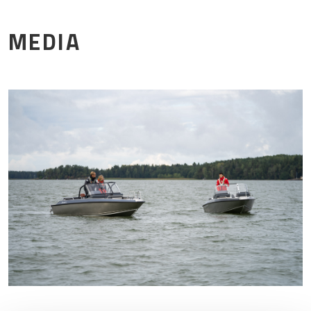
Mor
MEDIA