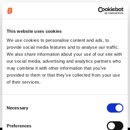
Lehdistömateriaalit
Tiedotteet ja lehdistökuvat
This website uses cookies
Buster Facebookissa
We use cookies to personalise content and ads, to
provide social media features and to analyse our traffic.
Lehdistökontaktimme
We also share information about your use of our site with
our social media, advertising and analytics partners who
Johan Finnberg
may combine it with other information that you’ve
markkinointipäällikkö
provided to them or that they’ve collected from your use
Buster Boats – Inhan Tehtaat Oy Ab
of their services.
etunimi.sukunimi@busterboats.com
Consent
Jaa Twitterissä
Jaa Facebookissa
Jaa Linkedinissä
JAA
Necessary
Selection
Preferences