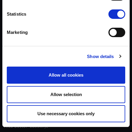
Statistics
TIETOJEN KÄYTTÖ
Käyttöehdot
Marketing
Tietosuojaseloste
Evästeet
Show details
BUSTER
Jälleenmyyjät
Allow all cookies
Yhteydenotto
Media
Alumiinivenemallisto
Allow selection
Avoimet työpaikat
Use necessary cookies only
OMISTAJUUS
Tilaa Buster-uutiskirje