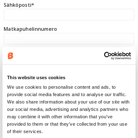
Sähköposti
*
Matkapuhelinnumero
Tahdon
Ostaa veneen
Sopia esittelystä myymälässä
This website uses cookies
Myyjän ottavan yhteyttä
We use cookies to personalise content and ads, to
provide social media features and to analyse our traffic.
Selected Buster model
*
We also share information about your use of our site with
our social media, advertising and analytics partners who
may combine it with other information that you’ve
Valitse Buster-myymälä
*
provided to them or that they’ve collected from your use
of their services.