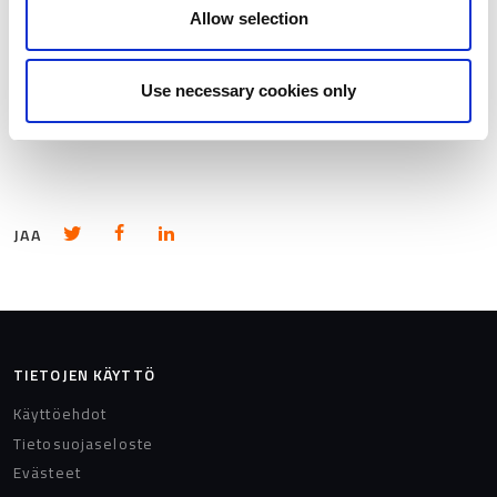
tietojesi poistamista milloin tahansa.
Lisätietoja
Allow selection
Busterin tietosuojakäytännöstä.
Use necessary cookies only
Jaa Twitterissä
Jaa Facebookissa
Jaa Linkedinissä
JAA
TIETOJEN KÄYTTÖ
Käyttöehdot
Tietosuojaseloste
Evästeet