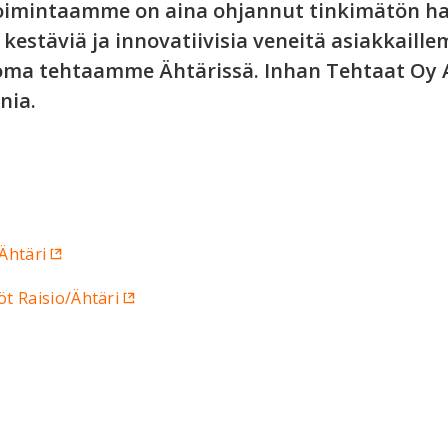
Toimintaamme on aina ohjannut tinkimätön ha
 kestäviä ja innovatiivisia veneitä asiakkai
ja oma tehtaamme Ähtärissä. Inhan Tehtaat Oy
nia.
Ähtäri
t Raisio/Ähtäri