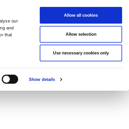
Jaa Twitterissä
Jaa Facebook
Jaa Lin
Mor
Allow all cookies
alyse our
ing and
Allow selection
r that
Use necessary cookies only
Show details