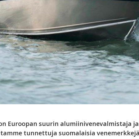
on Euroopan suurin alumiinivenevalmistaja j
stamme tunnettuja suomalaisia venemerkkejä