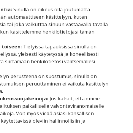
ntia:
Sinulla on oikeus olla joutumatta
ään automaattiseen käsittelyyn, kuten
sia tai joka vaikuttaa sinuun vastaavalla tavalla
 kun käsittelemme henkilötietojasi tämän
 toiseen:
Tietyissä tapauksissa sinulla on
llyssä, yleisesti käytetyssä ja koneellisesti
ä siirtämään henkilötietosi valitsemallesi
ttelyn perusteena on suostumus, sinulla on
stumuksen peruuttaminen ei vaikuta käsittelyn
a.
oikeussuojakeinoja:
Jos katsot, että emme
valituksen paikalliselle valvontaviranomaiselle
ikoja. Voit myös viedä asiasi kansallisen
ytettävissä oleviin hallinnollisiin ja