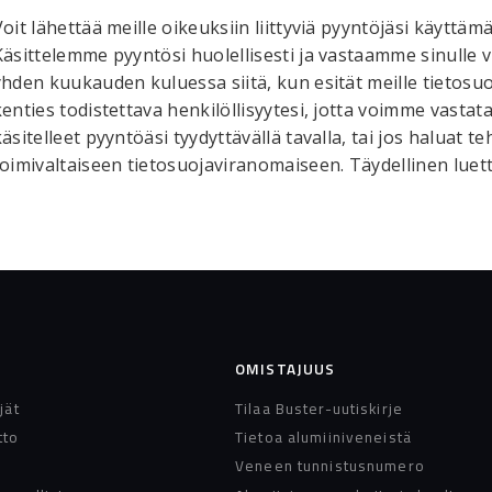
Voit lähettää meille oikeuksiin liittyviä pyyntöjäsi käyttä
Käsittelemme pyyntösi huolellisesti ja vastaamme sinulle 
yhden kuukauden kuluessa siitä, kun esität meille tietos
kenties todistettava henkilöllisyytesi, jotta voimme vastat
käsitelleet pyyntöäsi tyydyttävällä tavalla, tai jos haluat t
toimivaltaiseen tietosuojaviranomaiseen. Täydellinen luette
OMISTAJUUS
jät
Tilaa Buster-uutiskirje
tto
Tietoa alumiiniveneistä
Veneen tunnistusnumero