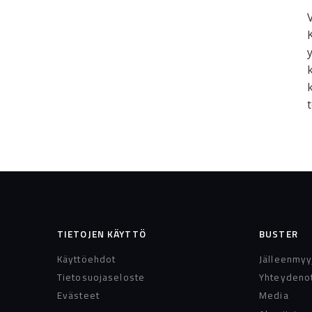
TIETOJEN KÄYTTÖ
BUSTER
Käyttöehdot
Jälleenmyy
Tietosuojaseloste
Yhteydeno
Evästeet
Media