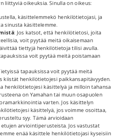
n liittyviä oikeuksia. Sinulla on oikeus:
ustella, käsittelemmekö henkilötietojasi, ja
ita sinusta käsittelemme.
ämistä
: Jos katsot, että henkilötietosi, joita
teellisia, voit pyytää meitä oikaisemaan
vittää tiettyjä henkilötietoja tilisi avulla.
tapauksissa voit pyytää meitä poistamaan
ietyissä tapauksissa voit pyytää meitä
os kiistät henkilötietojesi paikkansapitävyyden.
a henkilötietojesi käsittelyä ja milloin tahansa
 perusteena on Yamahan tai muun osapuolen
uoramarkkinointia varten. Jos käsittelyn
ötietojesi käsittelyä, jos voimme osoittaa,
erusteltu syy. Tämä arvioidaan
 etujen arviointiperusteista. Jos vastustat
 emme enää käsittele henkilötietojasi kyseisiin