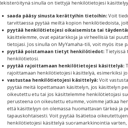
ekisteröitynä sinulla on tiettyjä henkilötietojesi käsittelyy
saada pääsy sinusta kerättyihin tietoihin:
Voit tied
tarvittaessa pyytää meiltä kopion henkilötiedoista, jo
pyytää henkilötietojesi oikaisemista tai täydent
käsittelemme, ovat epätarkkoja ja virheellisiä tai puut
tietojasi. Jos sinulla on MyYamaha-tili, voit myös itse päi
pyytää poistamaan tietyt henkilötiedot:
Tietyissä 
henkilötietosi.
pyytää rajoittamaan henkilötietojesi käsittelyä:
T
rajoittamaan henkilötietojesi käsittelyä, esimerkiksi j
vastustaa henkilötietojesi käsittelyä:
Voit vastusta
pyytää meitä lopettamaan käsittelyn, jos käsittelyn
oikeutettu etu tai jos käsittelemme henkilötietojasi s
perusteena on oikeutettu etumme, voimme jatkaa henkil
että käsittelyyn on olemassa huomattavan tärkeä ja p
tapauskohtaisesti. Voit pyytää lisätietoa oikeutettujen
henkilötietojesi käsittelyä suoramarkkinointia varten,