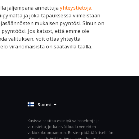
mällä jäljempänä annettuja
yhteystietoja.
viipymättä ja joka tapauksessa viimeistään
uojasäännösten mukaisen pyyntösi. Sinun on
a pyyntöösi. Jos katsot, että emme ole
ehdä valituksen, voit ottaa yhteyttä
lo viranomaisista on saatavilla täällä.
Suomi
Kuvissa saattaa esiintyä vaihtoehtoja ja
varusteita, jotka eivät kuulu veneiden
vakiokokoonpanoon. Buster pidättää itsellään
oikeuden toimittamiensa veneiden malli-,