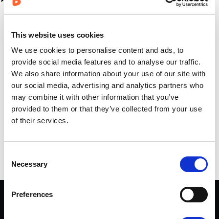
Mittaristo
Mittarit-sovellus
This website uses cookies
Kalakaiku
We use cookies to personalise content and ads, to
Tutka
provide social media features and to analyse our traffic.
Musiikki
We also share information about your use of our site with
our social media, advertising and analytics partners who
Sää
may combine it with other information that you’ve
Info-sovellus
provided to them or that they’ve collected from your use
Asetukset
of their services.
Buster Q -mobiilisovellus
Ongelmatilanteet
Consent
Necessary
Selection
Preferences
TIETOJEN KÄYTTÖ