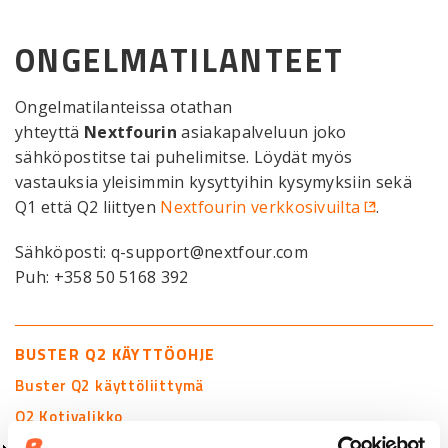
Mor
ONGELMATILANTEET
Ongelmatilanteissa otathan
yhteyttä
Nextfourin
asiakapalveluun joko
sähköpostitse tai puhelimitse. Löydät myös
vastauksia yleisimmin kysyttyihin kysymyksiin sekä
Q1 että Q2 liittyen
Nextfourin verkkosivuilta
.
Sähköposti: q-support@nextfour.com
Puh: +358 50 5168 392
BUSTER Q2 KÄYTTÖOHJE
Buster Q2 käyttöliittymä
Q2 Kotivalikko
Q2 Kartta