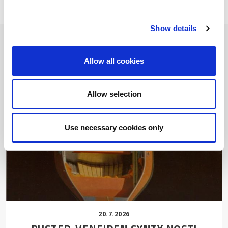
Show details
LISÄÄ UUTISIA
Allow all cookies
Allow selection
Use necessary cookies only
20.7.2026