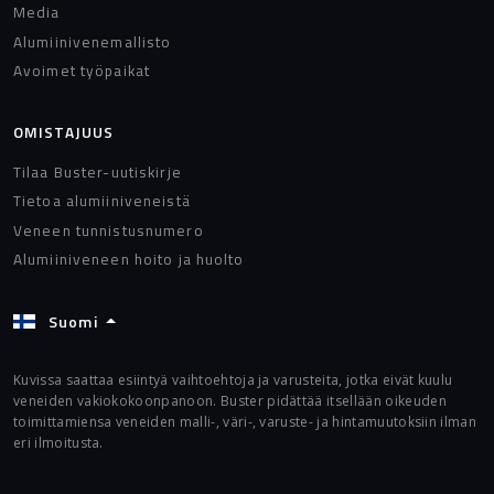
Media
Alumiinivenemallisto
Avoimet työpaikat
OMISTAJUUS
Tilaa Buster-uutiskirje
Tietoa alumiiniveneistä
Veneen tunnistusnumero
Alumiiniveneen hoito ja huolto
Suomi
Kuvissa saattaa esiintyä vaihtoehtoja ja varusteita, jotka eivät kuulu
veneiden vakiokokoonpanoon. Buster pidättää itsellään oikeuden
toimittamiensa veneiden malli-, väri-, varuste- ja hintamuutoksiin ilman
eri ilmoitusta.