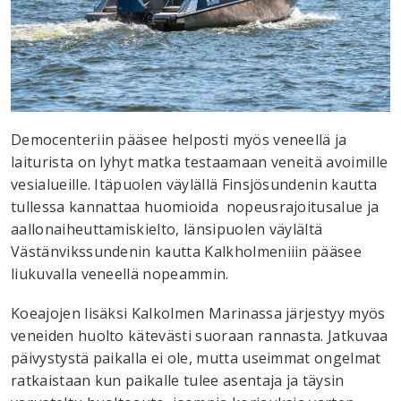
Democenteriin pääsee helposti myös veneellä ja
laiturista on lyhyt matka testaamaan veneitä avoimille
vesialueille. Itäpuolen väylällä Finsjösundenin kautta
tullessa kannattaa huomioida nopeusrajoitusalue ja
aallonaiheuttamiskielto, länsipuolen väylältä
Västänvikssundenin kautta Kalkholmeniiin pääsee
liukuvalla veneellä nopeammin.
Koeajojen lisäksi Kalkolmen Marinassa järjestyy myös
veneiden huolto kätevästi suoraan rannasta. Jatkuvaa
päivystystä paikalla ei ole, mutta useimmat ongelmat
ratkaistaan kun paikalle tulee asentaja ja täysin