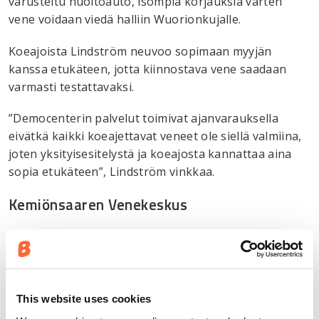
varusteltu huoltoauto, isompia korjauksia varten
vene voidaan viedä halliin Wuorionkujalle.
Koeajoista Lindström neuvoo sopimaan myyjän
kanssa etukäteen, jotta kiinnostava vene saadaan
varmasti testattavaksi.
”Democenterin palvelut toimivat ajanvarauksella
eivätkä kaikki koeajettavat veneet ole siellä valmiina,
joten yksityisesitelystä ja koeajosta kannattaa aina
sopia etukäteen”, Lindström vinkkaa.
Kemiönsaaren Venekeskus
https://kemionsaarenvenekeskus.fi
Democenter:
Kalkholmen Marina.
Kalkholmenintie 43, Västanfjärd
This website uses cookies
N 60º 02,6´ - E 22º 40,1´