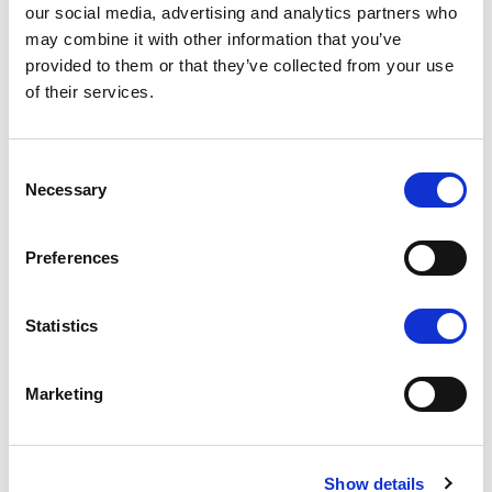
our social media, advertising and analytics partners who
vilket möjliggör en räckvidd på mer än 450 kilometer i
may combine it with other information that you’ve
marschfart.
provided to them or that they’ve collected from your use
of their services.
Optimerade för de nya
utombordarna från Yamaha med
Consent
Digital Elektronisk Styrning
Necessary
Selection
Skrovet på nya Buster SuperMagnum har optimerats
Preferences
för den senaste Yamaha F300 V6 med Digital
Electronic Control (DEC) som introducerades i januari.
DEC var tidigare endast tillgänglig på Yamahas
Statistics
flaggskepp inom utombordare, XTO Offshore.
DEC-systemet inkluderar också Digital Electric
Marketing
Steering (DES), som ger extrem precision och
jämnhet, och innebär en enorm förbättring jämfört
med hydraulisk styrning. Styrresponsen kan enkelt
Show details