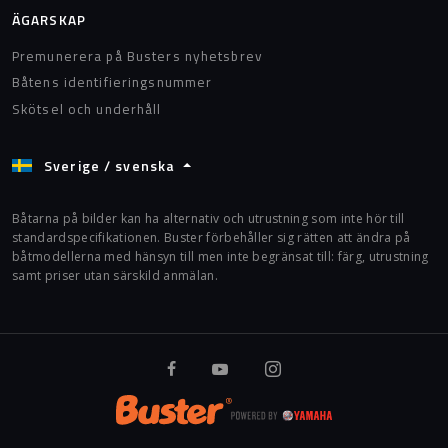
ÄGARSKAP
Premunerera på Busters nyhetsbrev
Båtens identifieringsnummer
Skötsel och underhåll
Sverige / svenska
Båtarna på bilder kan ha alternativ och utrustning som inte hör till
standardspecifikationen. Buster förbehåller sig rätten att ändra på
båtmodellerna med hänsyn till men inte begränsat till: färg, utrustning
samt priser utan särskild anmälan.
Buster på Facebook
Buster på Youtube
Buster på Instagram
Buster - Powered by Yamah