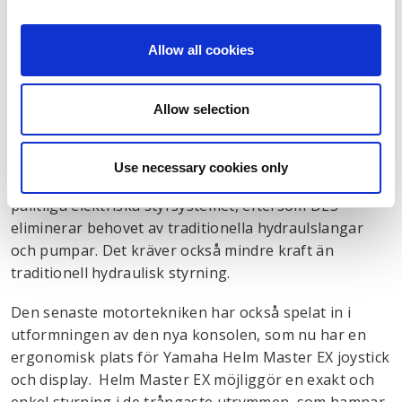
justeras efter förhållanden och individuella önskemål:
antalet rotationer från lås till lås kan justeras från
Allow all cookies
fyra till nio rotationer. Styrresponsen kan också
justeras automatiskt efter varvtalet på motorn. Den
automatiska trimhjälpen justerar utombordarens
Allow selection
vinkel till det optimala läget för nå bästa prestanda
och bränsleekonomi, oavsett fart.
Use necessary cookies only
Kraven på utrymme och underhåll är minimala för det
pålitliga elektriska styrsystemet, eftersom DES
eliminerar behovet av traditionella hydraulslangar
och pumpar. Det kräver också mindre kraft än
traditionell hydraulisk styrning.
Den senaste motortekniken har också spelat in i
utformningen av den nya konsolen, som nu har en
ergonomisk plats för Yamaha Helm Master EX joystick
och display. Helm Master EX möjliggör en exakt och
enkel styrning i de trångaste utrymmen, som hamnar