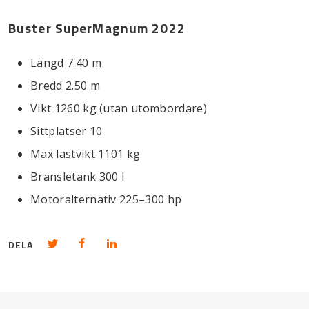
Buster SuperMagnum 2022
Längd 7.40 m
Bredd 2.50 m
Vikt 1260 kg (utan utombordare)
Sittplatser 10
Max lastvikt 1101 kg
Bränsletank 300 l
Motoralternativ 225–300 hp
Dela på Twitter
Dela på Facebook
Dela på LinkedIn
DELA