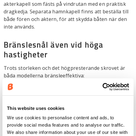
akterkapell som fästs på vindrutan med en praktisk
dragkedja. Separata hamnkapell finns att beställa till
både fören och aktern, för att skydda båten när den
inte används.
Bränslesnål även vid höga
hastigheter
Trots storleken och det högpresterande skrovet är
båda modellerna bränsleeffektiva:
bränsleförbrukningen är drygt 1 liter per nautisk mil
vid marschfart och cirka 2 liter per nautisk mil vid
topphastighet. Buster Magnum med en Yamaha F225
V6 utombordare når en topphastighet på cirka 45
This website uses cookies
knop, medan SuperMagnum kan nå över 50 knop
We use cookies to personalise content and ads, to
med en Yamaha F300 V6.
provide social media features and to analyse our traffic.
We also share information about your use of our site with
Båda modellerna har en bränsletank på 300 liter,