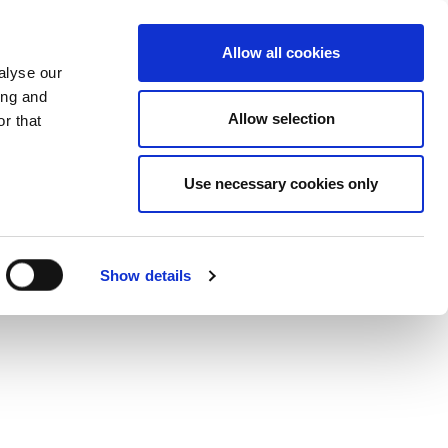
Dela på Twitter
Dela på Face
Dela på
Mor
Allow all cookies
alyse our
ing and
Allow selection
r that
Use necessary cookies only
Show details