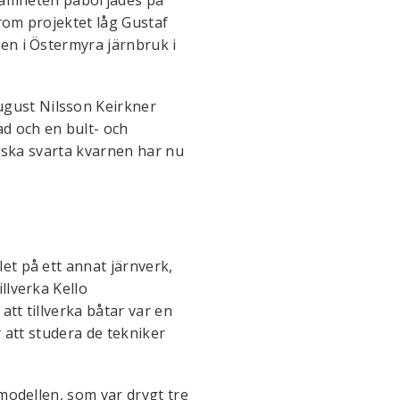
krom projektet låg Gustaf
en i Östermyra järnbruk i
gust Nilsson Keirkner
ad och en bult- och
riska svarta kvarnen har nu
et på ett annat järnverk,
llverka Kello
att tillverka båtar var en
r att studera de tekniker
-modellen, som var drygt tre