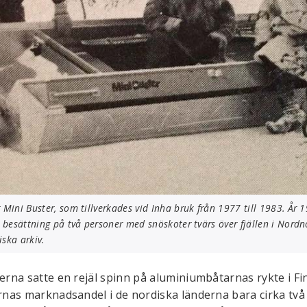
 Mini Buster, som tillverkades vid Inha bruk från 1977 till 1983. År
n besättning på två personer med snöskoter tvärs över fjällen i Nordno
iska arkiv.
rna satte en rejäl spinn på aluminiumbåtarnas rykte i Fi
nas marknadsandel i de nordiska länderna bara cirka två