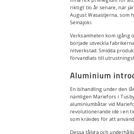
riktigt tio år senare, när 
August Wasastjerna, som ha
Seinäjoki.
Verksamheten kom igång or
började utveckla fabrikerna
nitverkstad. Smidda produkt
förvandlats till utrustnings
Aluminium intro
En bihandling under den lån
nämligen Mariefors i Tusby.
aluminiumbåtar vid Mariefors
revolutionerande idé i en ti
som krävdes för att använ
Dessa tåliga och underhålls