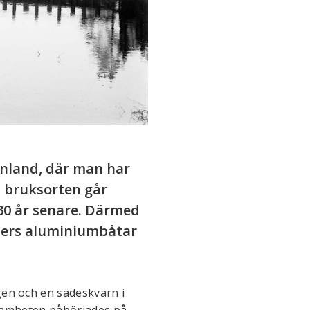
Finland, där man har
 bruksorten går
130 år senare. Därmed
usters aluminiumbåtar
gen och en sädeskvarn i
rksamheten påbörjades på