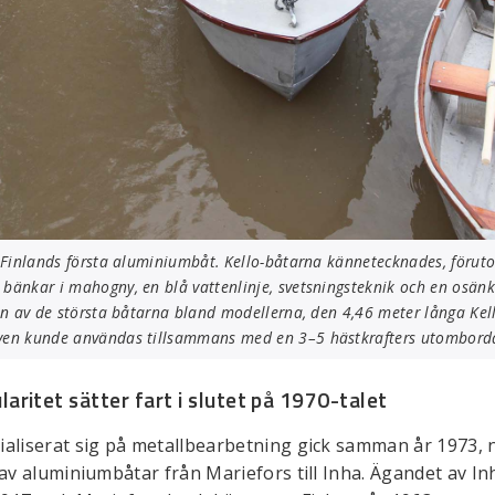
r Finlands första aluminiumbåt. Kello-båtarna kännetecknades, förut
bänkar i mahogny, en blå vattenlinje, svetsningsteknik och en osän
en av de största båtarna bland modellerna, den 4,46 meter långa Kello
ven kunde användas tillsammans med en 3–5 hästkrafters utombordar
ritet sätter fart i slutet på 1970-talet
ialiserat sig på metallbearbetning gick samman år 1973, n
 av aluminiumbåtar från Mariefors till Inha. Ägandet av I