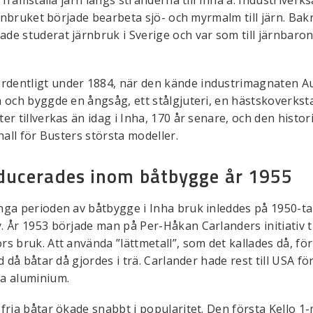
järnbruket började bearbeta sjö- och myrmalm till järn. Ba
de studerat järnbruk i Sverige och var som till järnbaron
dentligt under 1884, när den kände industrimagnaten Au
 och byggde en ångsåg, ett stålgjuteri, en hästskoverkst
er tillverkas än idag i Inha, 170 år senare, och den histo
hall för Busters största modeller.
ducerades inom båtbygge år 1955
ga perioden av båtbygge i Inha bruk inleddes på 1950-tal
 År 1953 började man på Per-Håkan Carlanders initiativ ti
 bruk. Att använda ”lättmetall”, som det kallades då, för 
d då båtar då gjordes i trä. Carlander hade rest till USA fö
da aluminium.
fria båtar ökade snabbt i popularitet. Den första Kello 1