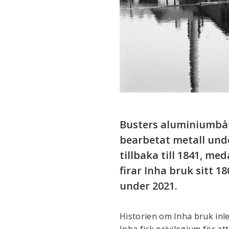
Busters aluminiumbåtar
bearbetat metall und
tillbaka till 1841, m
firar Inha bruk sitt 
under 2021.
Historien om Inha bruk inle
Inha fick privilegium för a