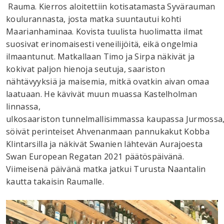
Rauma. Kierros aloitettiin kotisatamasta Syvärauman
koulurannasta, josta matka suuntautui kohti
Maarianhaminaa. Kovista tuulista huolimatta ilmat
suosivat erinomaisesti veneilijöitä, eikä ongelmia
ilmaantunut. Matkallaan Timo ja Sirpa näkivät ja
kokivat paljon hienoja seutuja, saariston
nähtävyyksiä ja maisemia, mitkä ovatkin aivan omaa
laatuaan. He kävivät muun muassa Kastelholman
linnassa,
ulkosaariston tunnelmallisimmassa kaupassa Jurmossa
söivät perinteiset Ahvenanmaan pannukakut Kobba
Klintarsilla ja näkivät Swanien lähtevän Aurajoesta
Swan European Regatan 2021 päätöspäivänä.
Viimeisenä päivänä matka jatkui Turusta Naantalin
kautta takaisin Raumalle.