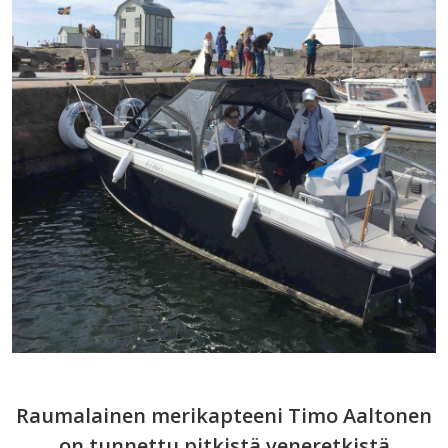
Raumalainen merikapteeni Timo Aaltonen
on tunnettu pitkistä veneretkistä