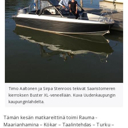
Timo Aaltonen ja Sirpa Stenroos tekivät Saaristomeren
kierroksen Buster XL-veneellään. Kuva Uudenkaupungin
kaupunginlahdelta.
Tämän kesän matkareittinä toimi Rauma -
Maarianhamina – Kökar – Taalintehdas – Turku –