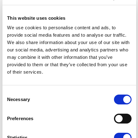
This website uses cookies
Saaristomeren kenties tunnelmallisin kauppa Jurmossa
We use cookies to personalise content and ads, to
provide social media features and to analyse our traffic.
We also share information about your use of our site with
Yhteensä matka saaristomerellä kesti heiltä kuusi
our social media, advertising and analytics partners who
päivää. Timo ja Sirpa jakoivat meille omia
may combine it with other information that you’ve
kokemuksiaan ja tunnelmia matkaltaan:
provided to them or that they’ve collected from your use
”Matka onnistui kaiken kaikkiaan hyvin. Kelit suosivat,
of their services.
vene käyttäytyi erinomaisesti ja perässä kehräsi
Yamaha kuin Feline-annoksen syönyt katti.
Merimaileja kertyi 400 ja polttoainetta paloi 350
Consent
litraa”, kertoi Timo retken päätteeksi.
Necessary
Selection
Preferences
Statistics