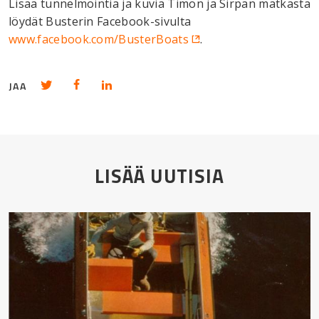
Lisää tunnelmointia ja kuvia Timon ja Sirpan matkasta
löydät Busterin Facebook-sivulta
www.facebook.com/BusterBoats
.
Jaa Twitterissä
Jaa Facebookissa
Jaa Linkedinissä
JAA
LISÄÄ UUTISIA