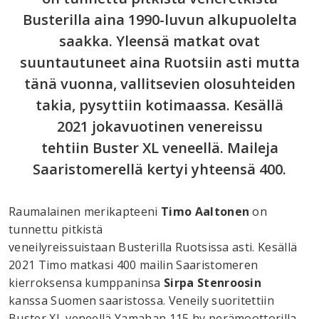
Busterilla aina 1990-luvun alkupuolelta
saakka. Yleensä matkat ovat
suuntautuneet aina Ruotsiin asti mutta
tänä vuonna, vallitsevien olosuhteiden
takia, pysyttiin kotimaassa. Kesällä
2021 jokavuotinen venereissu
tehtiin Buster XL veneellä. Maileja
Saaristomerellä kertyi yhteensä 400.
Raumalainen merikapteeni
Timo Aaltonen
on
tunnettu pitkistä
veneilyreissuistaan Busterilla Ruotsissa asti. Kesällä
2021 Timo matkasi 400 mailin Saaristomeren
kierroksensa kumppaninsa
Sirpa Stenroosin
kanssa Suomen saaristossa. Veneily suoritettiin
Buster XL veneellä Yamahan 115 hv perämoottorilla