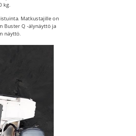
0 kg.
istuinta. Matkustajille on
n Buster Q -älynäyttö ja
n näyttö.