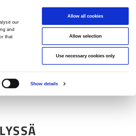
Jaa Twitterissä
Jaa Facebook
Jaa Lin
Mor
Allow all cookies
alyse our
ing and
Allow selection
r that
Use necessary cookies only
Show details
LYSSÄ