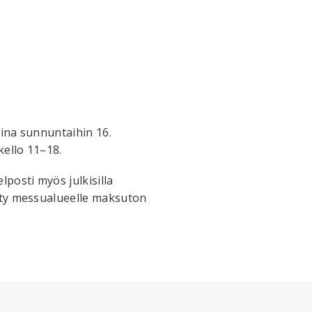
aina sunnuntaihin 16.
kello 11–18.
lposti myös julkisilla
etty messualueelle maksuton