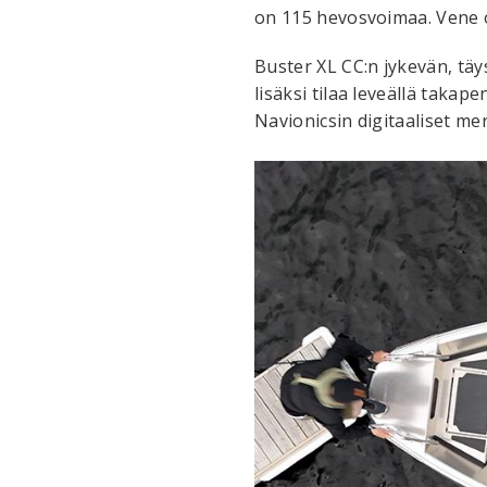
on 115 hevosvoimaa. Vene o
Buster XL CC:n jykevän, täys
lisäksi tilaa leveällä taka
Navionicsin digitaaliset m