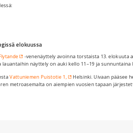
dessä:
ngissä elokuussa
Flytande
-venenäyttely avoinna torstaista 13. elokuuta 
 lauantaihin näyttely on auki kello 11–19 ja sunnuntaina 
eesta
Vattuniemen Puistotie 1,
Helsinki. Uivaan pääsee he
saaren metroasemalta on aiempien vuosien tapaan järjest