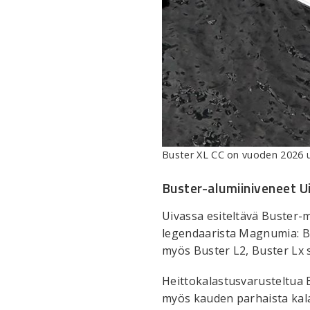
Buster XL CC on vuoden 2026 
Buster-alumiiniveneet U
Uivassa esiteltävä Buster-m
legendaarista Magnumia: 
myös Buster L2, Buster Lx 
Heittokalastusvarusteltua 
myös kauden parhaista kala