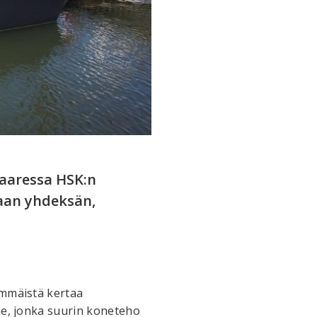
saaressa HSK:n
iaan yhdeksän,
immäistä kertaa
ene, jonka suurin koneteho