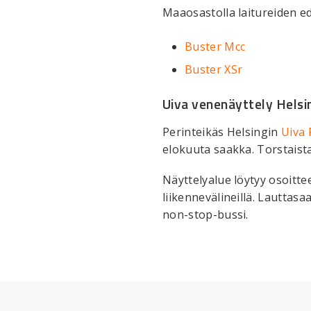
Maaosastolla laitureiden e
Buster Mcc
Buster XSr
Uiva venenäyttely Helsi
Perinteikäs Helsingin
Uiva 
elokuuta saakka. Torstaista
Näyttelyalue löytyy osoitt
liikennevälineillä. Lautta
non-stop-bussi.