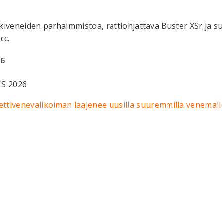
kiveneiden parhaimmistoa, rattiohjattava Buster XSr ja s
cc.
26
S 2026
ettivenevalikoiman laajenee uusilla suuremmilla venemalle