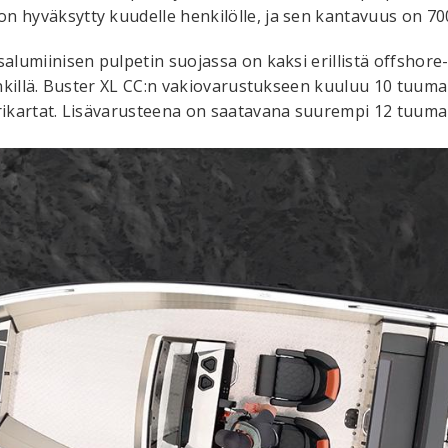
n hyväksytty kuudelle henkilölle, ja sen kantavuus on 70
alumiinisen pulpetin suojassa on kaksi erillistä offshore-
penkillä. Buster XL CC:n vakiovarustukseen kuuluu 10 tuuma
erikartat. Lisävarusteena on saatavana suurempi 12 tuuma