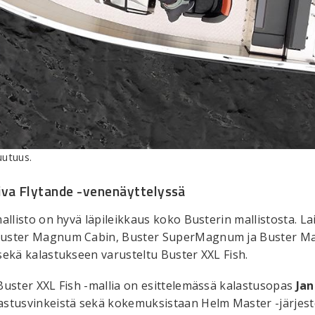
uutuus.
iva Flytande -venenäyttelyssä
allisto on hyvä läpileikkaus koko Busterin mallistosta. La
Buster Magnum Cabin, Buster SuperMagnum ja Buster Ma
sekä kalastukseen varusteltu Buster XXL Fish.
Buster XXL Fish -mallia on esittelemässä kalastusopas
Jan
stusvinkeistä sekä kokemuksistaan Helm Master -järjest