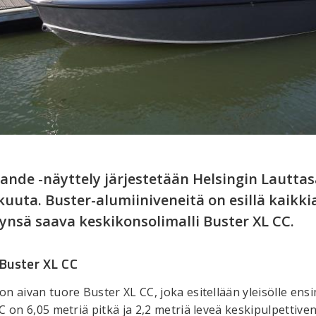
ande -näyttely järjestetään Helsingin Lautta
kuuta. Buster-alumiiniveneitä on esillä kaikk
ynsä saava keskikonsolimalli Buster XL CC.
Buster XL CC
n aivan tuore Buster XL CC, joka esitellään yleisölle ens
 on 6,05 metriä pitkä ja 2,2 metriä leveä keskipulpettiv