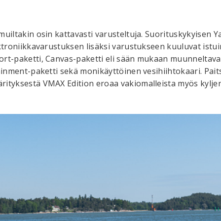
muiltakin osin kattavasti varusteltuja. Suorituskykyisen
ktroniikkavarustuksen lisäksi varustukseen kuuluvat istui
ort-paketti, Canvas-paketti eli sään mukaan muunneltava
ainment-paketti sekä monikäyttöinen vesihiihtokaari. Pait
rityksestä VMAX Edition eroaa vakiomalleista myös kylj