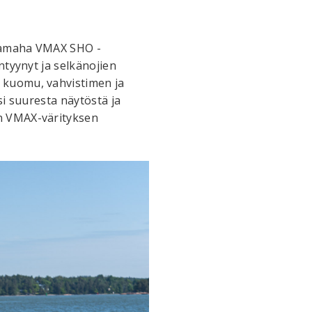
 Yamaha VMAX SHO -
ntyynyt ja selkänojien
 kuomu, vahvistimen ja
si suuresta näytöstä ja
en VMAX-värityksen