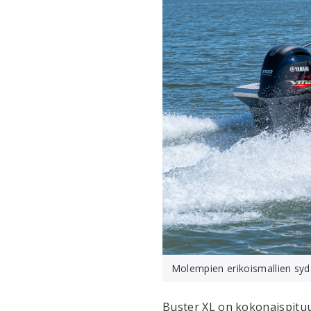
Molempien erikoismallien syd
Buster XL on kokonaispituud