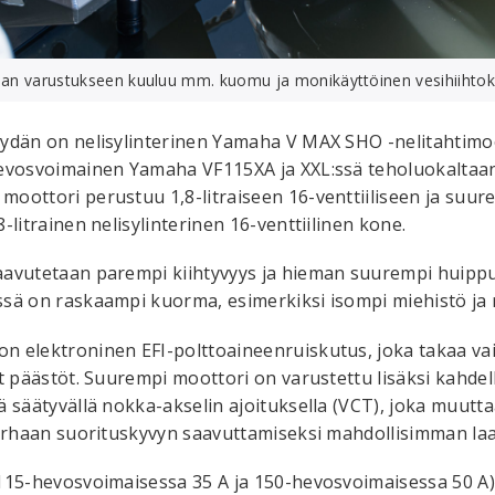
aan varustukseen kuuluu mm. kuomu ja monikäyttöinen vesihiihtok
ydän on nelisylinterinen Yamaha V MAX SHO -nelitahtimoo
hevosvoimainen Yamaha VF115XA ja XXL:ssä teholuokalta
moottori perustuu 1,8-litraiseen 16-venttiiliseen ja su
-litrainen nelisylinterinen 16-venttiilinen kone.
aavutetaan parempi kiihtyvyys ja hieman suurempi huipp
sä on raskaampi kuorma, esimerkiksi isompi miehistö ja 
n elektroninen EFI-polttoaineenruiskutus, joka takaa va
t päästöt. Suurempi moottori on varustettu lisäksi kahdel
 säätyvällä nokka-akselin ajoituksella (VCT), joka muutt
arhaan suorituskyvyn saavuttamiseksi mahdollisimman laaj
115-hevosvoimaisessa 35 A ja 150-hevosvoimaisessa 50 A)