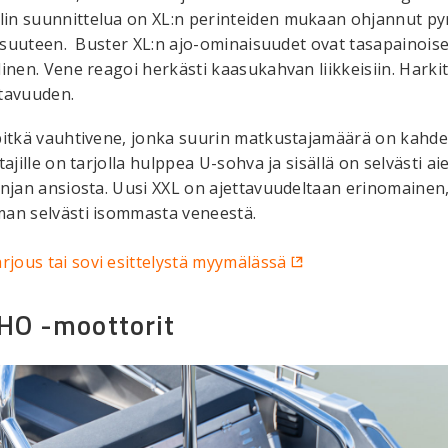
in suunnittelua on XL:n perinteiden mukaan ohjannut pyr
lisuuteen. Buster XL:n ajo-ominaisuudet ovat tasapainois
linen. Vene reagoi herkästi kaasukahvan liikkeisiin. Har
ttavuuden.
 pitkä vauhtivene, jonka suurin matkustajamäärä on kahd
ajille on tarjolla hulppea U-sohva ja sisällä on selvästi a
injan ansiosta. Uusi XXL on ajettavuudeltaan erinomainen,
man selvästi isommasta veneestä.
arjous tai sovi esittelystä myymälässä
HO -moottorit