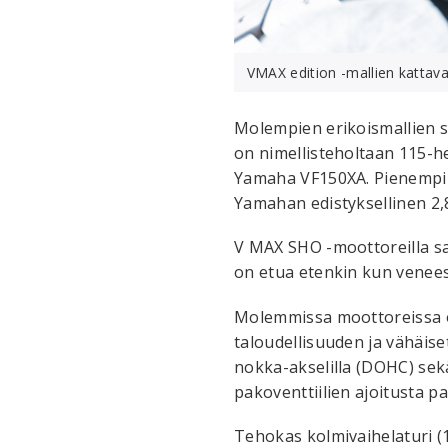
VMAX edition -mallien kattav
Molempien erikoismallien s
on nimellisteholtaan 115-
Yamaha VF150XA. Pienempi 
Yamahan edistyksellinen 2,8
V MAX SHO -moottoreilla s
on etua etenkin kun venees
Molemmissa moottoreissa o
taloudellisuuden ja vähäise
nokka-akselilla (DOHC) sekä
pakoventtiilien ajoitusta p
Tehokas kolmivaihelaturi (