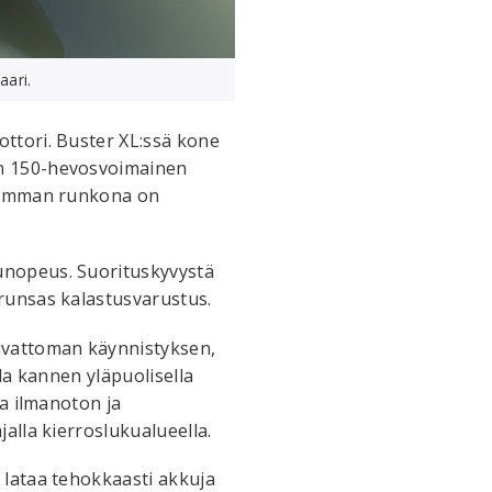
aari.
ttori. Buster XL:ssä kone
an 150-hevosvoimainen
uremman runkona on
unopeus. Suorituskyvystä
runsas kalastusvarustus.
ivattoman käynnistyksen,
la kannen yläpuolisella
aa ilmanoton ja
alla kierroslukualueella.
 lataa tehokkaasti akkuja