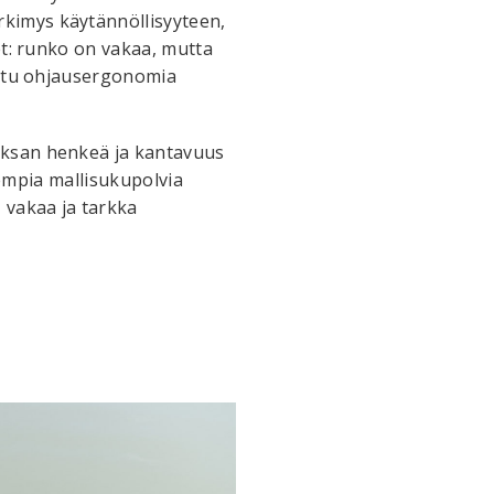
kimys käytännöllisyyteen,
et: runko on vakaa, mutta
kittu ohjausergonomia
eksan henkeä ja kantavuus
iempia mallisukupolvia
 vakaa ja tarkka