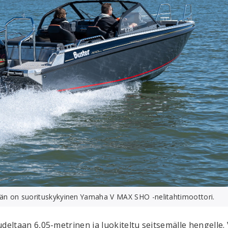
än on suorituskykyinen Yamaha V MAX SHO -nelitahtimoottori.
eltaan 6,05-metrinen ja luokiteltu seitsemälle hengelle.