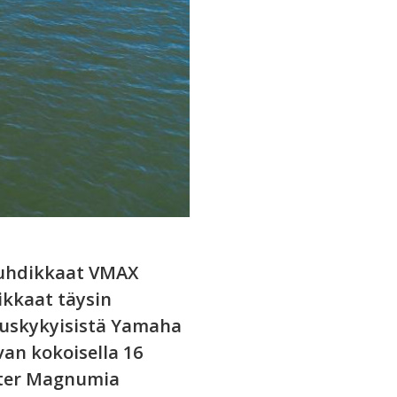
vauhdikkaat VMAX
ikkaat täysin
ituskykyisistä Yamaha
an kokoisella 16
uster Magnumia