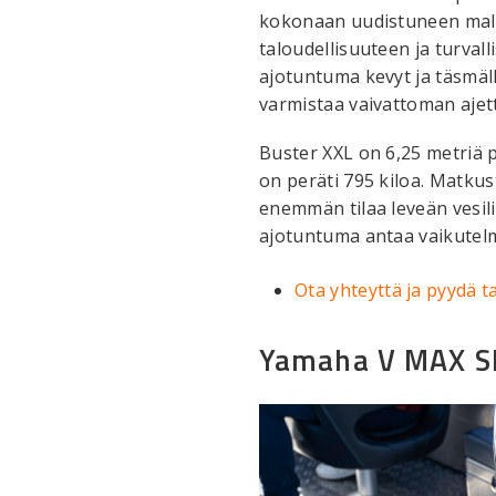
kokonaan uudistuneen mall
taloudellisuuteen ja turval
ajotuntuma kevyt ja täsmäl
varmistaa vaivattoman aje
Buster XXL on 6,25 metriä
on peräti 795 kiloa. Matkust
enemmän tilaa leveän vesil
ajotuntuma antaa vaikutel
Ota yhteyttä ja pyydä t
Yamaha V MAX S