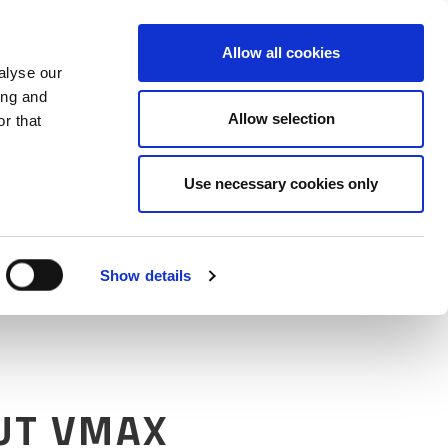
Jaa Twitterissä
Jaa Facebook
Jaa Lin
Mor
Allow all cookies
alyse our
ing and
Allow selection
r that
Use necessary cookies only
Show details
UT VMAX