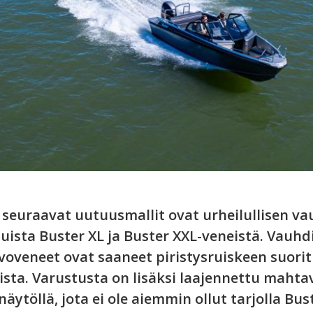
 seuraavat uutuusmallit ovat urheilullisen 
ituista Buster XL ja Buster XXL-veneistä. Vauhd
avoveneet ovat saaneet piristysruiskeen suor
ta. Varustusta on lisäksi laajennettu mahtav
äytöllä, jota ei ole aiemmin ollut tarjolla B