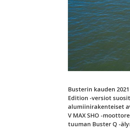
Busterin kauden 2021
Edition -versiot suos
alumiinirakenteiset 
V MAX SHO -moottoreis
tuuman Buster Q -älyn