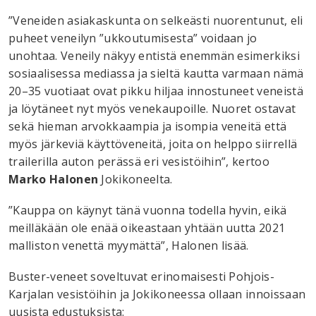
”Veneiden asiakaskunta on selkeästi nuorentunut, eli
puheet veneilyn ”ukkoutumisesta” voidaan jo
unohtaa. Veneily näkyy entistä enemmän esimerkiksi
sosiaalisessa mediassa ja sieltä kautta varmaan nämä
20–35 vuotiaat ovat pikku hiljaa innostuneet veneistä
ja löytäneet nyt myös venekaupoille. Nuoret ostavat
sekä hieman arvokkaampia ja isompia veneitä että
myös järkeviä käyttöveneitä, joita on helppo siirrellä
trailerilla auton perässä eri vesistöihin”, kertoo
Marko Halonen
Jokikoneelta.
”Kauppa on käynyt tänä vuonna todella hyvin, eikä
meilläkään ole enää oikeastaan yhtään uutta 2021
malliston venettä myymättä”, Halonen lisää.
Buster-veneet soveltuvat erinomaisesti Pohjois-
Karjalan vesistöihin ja Jokikoneessa ollaan innoissaan
uusista edustuksista: