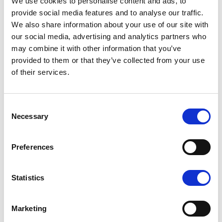
We use cookies to personalise content and ads, to
provide social media features and to analyse our traffic.
Buster-veneitä valmistavalla Inhan Tehtaat Oy:llä
We also share information about your use of our site with
ollaan tyytyväisiä uuteen jälleenmyyjävalintaan.
our social media, advertising and analytics partners who
may combine it with other information that you’ve
”On hienoa saada vahva osaaja myymään
provided to them or that they’ve collected from your use
markkinajohtajatuotteita Joensuussa. Jokikoneella
of their services.
tunnetaan sekä meidän tuotteemme että alueiden
asiakkaiden veneilytottumukset”, toteaa Inhan
Tehtaat Oy:n myynti- ja markkinointijohtaja Artturi
Consent
Niittynen.
Necessary
Selection
Jokikone Oy
Preferences
Teollisuuskatu 24, 80100 JOENSUU
Avoinna ma–pe klo 8–17 ja la klo 10–14
Statistics
Marketing
Jaa Twitterissä
Jaa Facebookissa
Jaa Linkedinissä
JAA