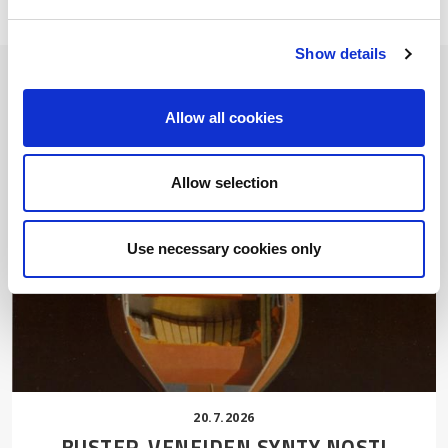
Show details
LISÄÄ UUTISIA
Allow all cookies
Allow selection
Use necessary cookies only
20.7.2026
BUSTER-VENEIDEN SYNTY NOSTI