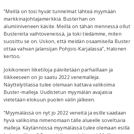
”Meillä on tosi hyvät tunnelmat lähteä myymään
markkinajohtajamerkkiä. Busterhan on
alumiiniveneen käsite. Meillä on tähän mennessä ollut
Bustereita vaihtoveneissä, ja toki tiedämme, miten
suosittu se on. Uskon, että meidän osaamisella Buster
ottaa vahvan jalansijan Pohjois-Karjalassa”, Halonen
kertoo.
Jokikoneen liiketiloja päivitetään parhaillaan ja
liikkeeseen on jo saatu 2022 venemalleja.
Näyttelytilassa tulee olemaan kattava valikoima
Buster-malleja. Uudistetun myymälän avajaisia
vietetään elokuun puolen välin jälkeen.
”Myymälässä on nyt jo 2022 veneitä ja esille saadaan
hyvä valikoima nimenomaan tälle alueelle soveltuvia
malleja. Käytännössä myymälässä tulee olemaan esillä