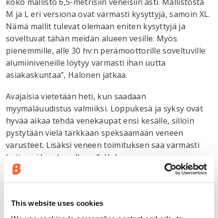
koko mallisto 6,5-metrisiin veneisiin asti. Mallistosta
M ja L eri versiona ovat varmasti kysyttyjä, samoin XL.
Nämä mallit tulevat olemaan eniten kysyttyjä ja
soveltuvat tähän meidän alueen vesille. Myös
pienemmille, alle 30 hv:n perämoottorille soveltuville
alumiiniveneille löytyy varmasti ihan uutta
asiakaskuntaa”, Halonen jatkaa.
Avajaisia vietetään heti, kun saadaan
myymäläuudistus valmiiksi. Loppukesä ja syksy ovat
hyvää aikaa tehdä venekaupat ensi kesälle, silloin
pystytään vielä tarkkaan speksaamaan veneen
varusteet. Lisäksi veneen toimituksen saa varmasti
heti ensi kauden alkuun”, Halonen sanoo.
Jokikone on ns. Boat Package -dealer. Veneet
toimitetaan Yamaha-perämoottoreilla ja jälleenmyyjä
hoitaa Buster-veneiden myynnin ja huollon sekä
This website uses cookies
myymiensä moottoreiden huollot.