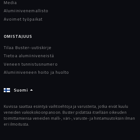
Media
Alumiinivenemallisto
Avoimet työpaikat
OMISTAJUUS
Tilaa Buster-uutiskirje
Tietoa alumiiniveneistä
Veneen tunnistusnumero
Alumiiniveneen hoito ja huolto
Suomi
Kuvissa saattaa esiintyä vaihtoehtoja ja varusteita, jotka eivät kuulu
veneiden vakiokokoonpanoon. Buster pidättää itsellään oikeuden
toimittamiensa veneiden malli-, väri-, varuste- ja hintamuutoksiin ilman
eri ilmoitusta.