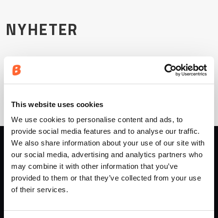
Mor
NYHETER
PAGINERING
Föregående sida
Sida
Sida
Sida
Sida
Sida
Sida
…
2
3
4
5
6
7
Sida
Sida
Nuvarande sida
8
9
10
This website uses cookies
We use cookies to personalise content and ads, to
provide social media features and to analyse our traffic.
We also share information about your use of our site with
DATASEKRETESS & VILLKOR
our social media, advertising and analytics partners who
may combine it with other information that you’ve
Användarvillkor
provided to them or that they’ve collected from your use
Cookiedeklaration
of their services.
Integritetspolicy