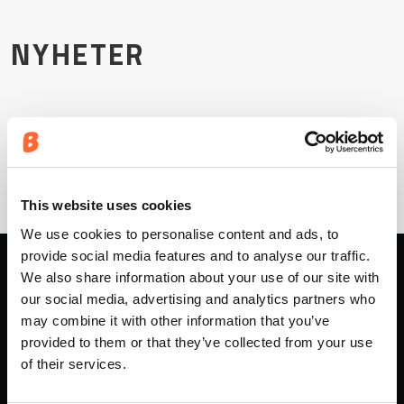
Mor
NYHETER
SIDER
Forrige side
Side
Side
Side
Side
Side
Side
1
2
3
4
5
6
Nåværende side
7
This website uses cookies
We use cookies to personalise content and ads, to
provide social media features and to analyse our traffic.
We also share information about your use of our site with
BRUK AV DATA
our social media, advertising and analytics partners who
Brukervilkår
may combine it with other information that you’ve
Cookiedeklarasjon
provided to them or that they’ve collected from your use
of their services.
Personvern