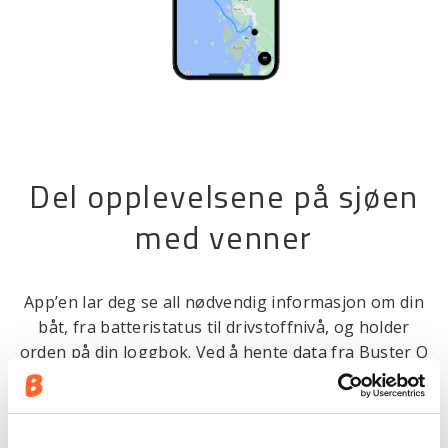
Del opplevelsene på sjøen
med venner
App’en lar deg se all nødvendig informasjon om din
båt, fra batteristatus til drivstoffnivå, og holder
orden på din loggbok. Ved å hente data fra Buster Q
kan se dine ruter og enkelt dele disse sammen med
bilder du har tatt på turen, direkte gjennom app’en.
På samme måte som med Buster Q, bidrar Buster