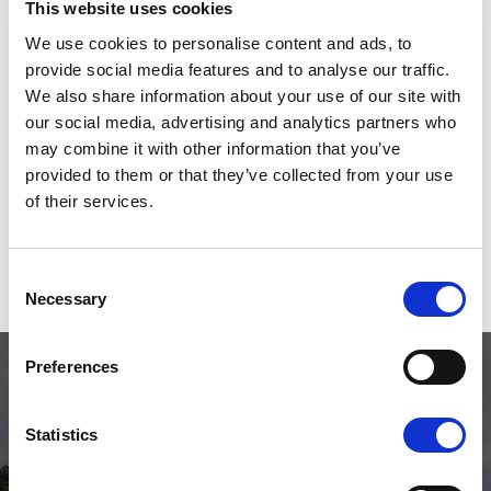
app’en til at din opplevelse på sjøen blir en enda
This website uses cookies
bedre, intuitivt og enkelt.
We use cookies to personalise content and ads, to
provide social media features and to analyse our traffic.
We also share information about your use of our site with
our social media, advertising and analytics partners who
may combine it with other information that you’ve
provided to them or that they’ve collected from your use
of their services.
Consent
Necessary
Selection
Preferences
Lett. Stilig. Progressiv.
Statistics
I likhet med Buster Q-smartskjermen gir Buster-