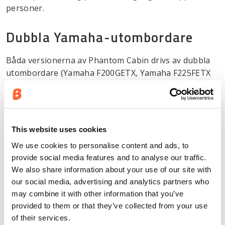
personer.
Dubbla Yamaha-utombordare
Båda versionerna av Phantom Cabin drivs av dubbla
utombordare (Yamaha F200GETX, Yamaha F225FETX
eller Yamaha F300BETX) som förbättrar båtens
köregenskaper och stabilitet i krävande
väderförhållanden.
This website uses cookies
Med dubbla 4,2-liters V6 Yamaha-motorer på vardera
300 hästkrafter, kan båten uppnå en topphastighet
We use cookies to personalise content and ads, to
på över 50 knop. Beroende på förhållandena kan
provide social media features and to analyse our traffic.
båten köras på ett behagligt sätt i farter mellan 25–
We also share information about your use of our site with
our social media, advertising and analytics partners who
40+ knop. Vid en marschfart på 25–27 knop ligger
may combine it with other information that you’ve
bränsleförbrukningen på, eller strax under, 2 liter/nM
provided to them or that they’ve collected from your use
oavsett hur motorn är konfigurerad. Dubbla
of their services.
bränsletankar på vardera 400 liter gör att du kan