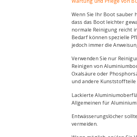
Wartung und Pflege von B
Wenn Sie Ihr Boot sauber ha
dass das Boot leichter gew
normale Reinigung reicht i
Bedarf können spezielle Pf
jedoch immer die Anweisung
Verwenden Sie nur Reinigun
Reinigen von Aluminiumboot
Oxalsäure oder Phosphorsäu
und andere Kunststoffteil
Lackierte Aluminiumoberfl
Allgemeinen für Aluminium
Entwässerungslöcher sollt
vermeiden.