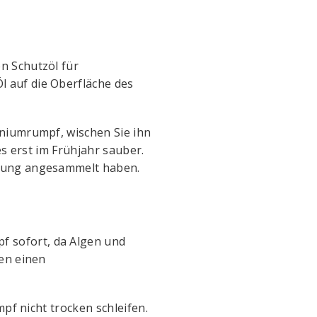
n Schutzöl für
 auf die Oberfläche des
iniumrumpf, wischen Sie ihn
es erst im Frühjahr sauber.
erung angesammelt haben.
 sofort, da Algen und
nen einen
pf nicht trocken schleifen.