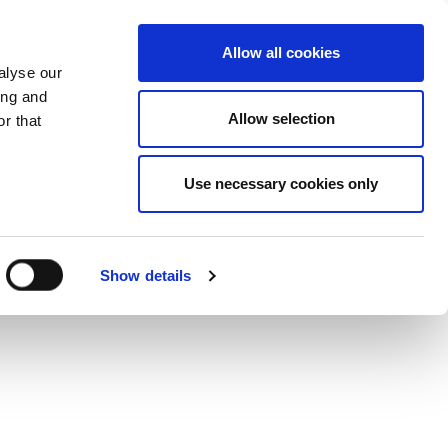
Share in Twitter
Share in Fac
Share i
Mor
Allow all cookies
alyse our
ing and
Allow selection
r that
Use necessary cookies only
Show details