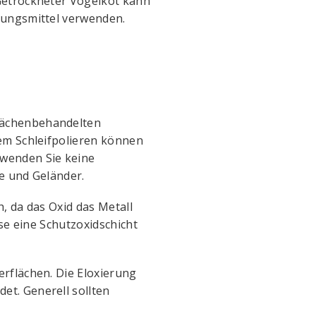
Getrockneter Vogelkot kann
gungsmittel verwenden.
lächenbehandelten
em Schleifpolieren können
rwenden Sie keine
e und Geländer.
, da das Oxid das Metall
se eine Schutzoxidschicht
rflächen. Die Eloxierung
t. Generell sollten