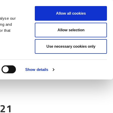
Share in Twitter
Share in Fac
Share i
Mor
Allow all cookies
alyse our
ing and
Allow selection
r that
Use necessary cookies only
Show details
021