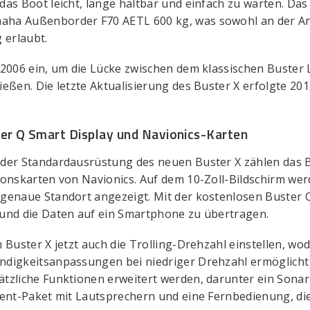
as Boot leicht, lange haltbar und einfach zu warten. Das
ha Außenborder F70 AETL 600 kg, was sowohl an der Anl
 erlaubt.
 2006 ein, um die Lücke zwischen dem klassischen Buster 
ießen. Die letzte Aktualisierung des Buster X erfolgte 20
er Q Smart Display und Navionics-Karten
 der Standardausrüstung des neuen Buster X zählen das 
ionskarten von Navionics. Auf dem 10-Zoll-Bildschirm wer
 genaue Standort angezeigt. Mit der kostenlosen Buster 
 und die Daten auf ein Smartphone zu übertragen.
m Buster X jetzt auch die Trolling-Drehzahl einstellen, w
ndigkeitsanpassungen bei niedriger Drehzahl ermöglicht
tzliche Funktionen erweitert werden, darunter ein Sona
ment-Paket mit Lautsprechern und eine Fernbedienung, di