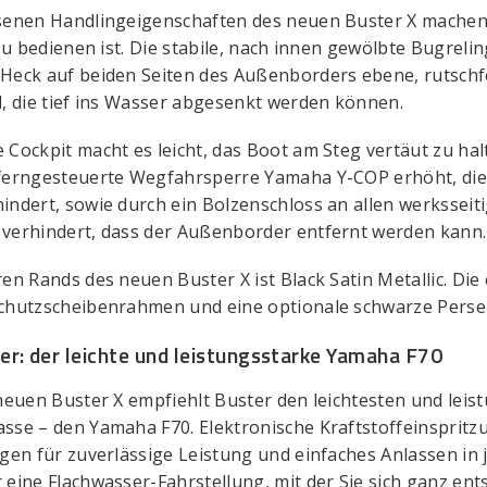
senen Handlingeigenschaften des neuen Buster X machen 
zu bedienen ist. Die stabile, nach innen gewölbte Bugrelin
Heck auf beiden Seiten des Außenborders ebene, rutschf
, die tief ins Wasser abgesenkt werden können.
ockpit macht es leicht, das Boot am Steg vertäut zu halt
ferngesteuerte Wegfahrsperre Yamaha Y-COP erhöht, die
ndert, sowie durch ein Bolzenschloss an allen werksseit
verhindert, dass der Außenborder entfernt werden kann.
en Rands des neuen Buster X ist Black Satin Metallic. Die
chutzscheibenrahmen und eine optionale schwarze Perse
: der leichte und leistungsstarke Yamaha F70
neuen Buster X empfiehlt Buster den leichtesten und leis
sse – den Yamaha F70. Elektronische Kraftstoffeinsprit
gen für zuverlässige Leistung und einfaches Anlassen in 
eine Flachwasser-Fahrstellung, mit der Sie sich ganz en